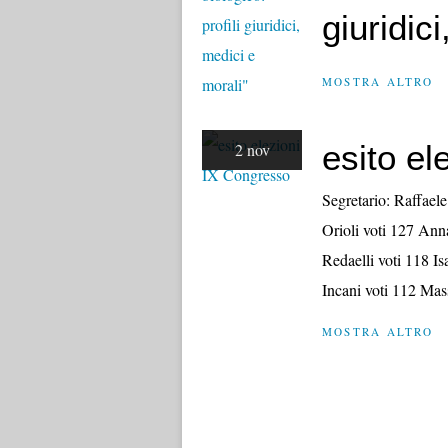
giuridic
MOSTRA ALTRO
esito el
2 nov
Segretario: Raffael
Orioli voti 127 An
Redaelli voti 118 Is
Incani voti 112 Mas
MOSTRA ALTRO