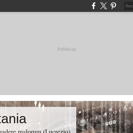
Pubblicità
ania
suadere malorum (Lucrezio)