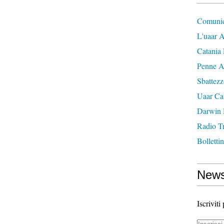
Comunic
L'uaar A
Catania 
Penne A
Sbattez
Uaar Ca
Darwin
Radio T
Bolletti
News
Iscriviti