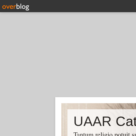
UAAR Cat
Tantum religio potuit 