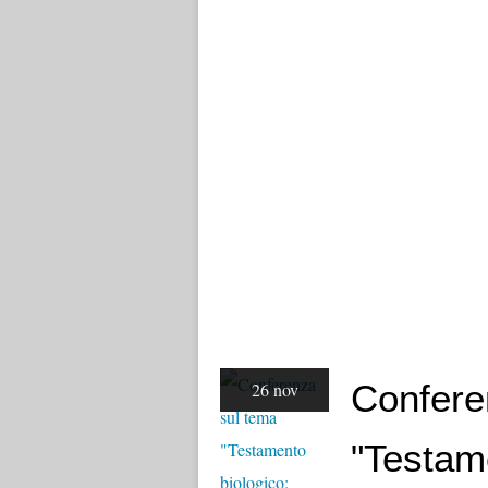
Confere
26 nov
"Testame