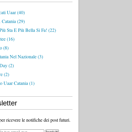
ati Uaar
(40)
 Catania
(29)
Più Sta E Più Bella Si Fa!
(22)
tee
(16)
zo
(8)
tania Nel Nazionale
(3)
 Day
(2)
re
(2)
no Uaar Catania
(1)
letter
 per ricevere le notifiche dei post futuri.