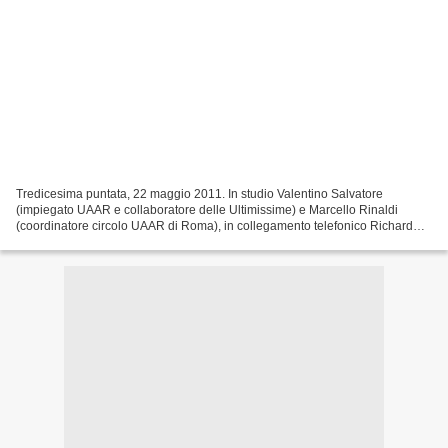
Tredicesima puntata, 22 maggio 2011. In studio Valentino Salvatore
(impiegato UAAR e collaboratore delle Ultimissime) e Marcello Rinaldi
(coordinatore circolo UAAR di Roma), in collegamento telefonico Richard
Brown (autore del libro "Funerali senza Dio")....