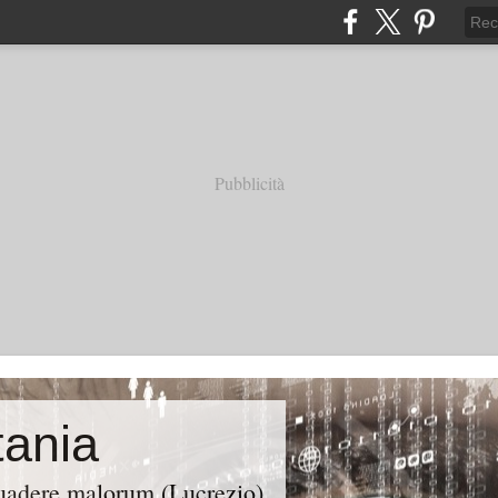
Pubblicità
ania
suadere malorum (Lucrezio)