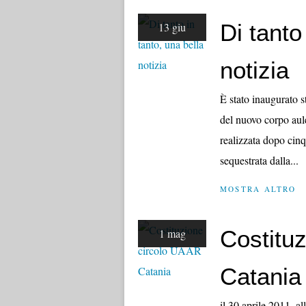
Di tanto
13 giu
notizia
È stato inaugurato st
del nuovo corpo aule
realizzata dopo cinq
sequestrata dalla...
MOSTRA ALTRO
Costitu
1 mag
Catania
il 30 aprile 2011, al