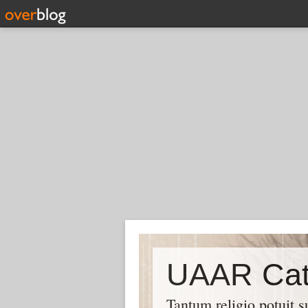
UAAR Cat
Tantum religio potuit 