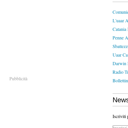
Comunic
L'uaar A
Catania 
Penne A
Sbattez
Uaar Ca
Darwin
Radio T
Pubblicità
Bolletti
News
Iscriviti