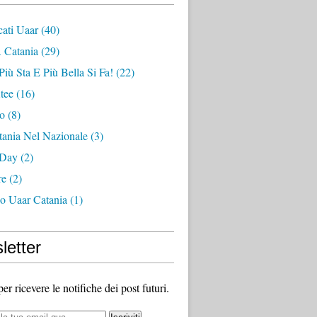
ati Uaar
(40)
 Catania
(29)
Più Sta E Più Bella Si Fa!
(22)
tee
(16)
zo
(8)
tania Nel Nazionale
(3)
 Day
(2)
re
(2)
no Uaar Catania
(1)
letter
 per ricevere le notifiche dei post futuri.