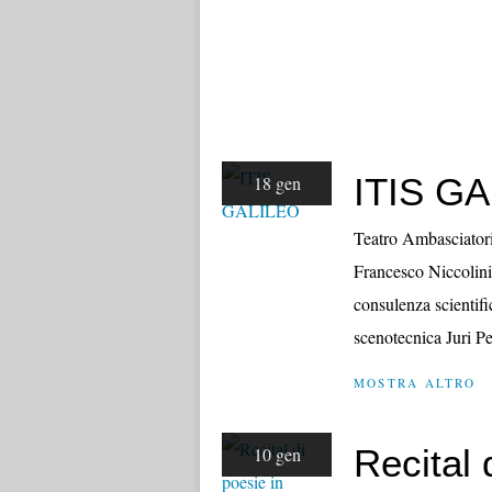
ITIS G
18 gen
Teatro Ambasciatori
Francesco Niccolini
consulenza scientif
scenotecnica Juri Pe
MOSTRA ALTRO
Recital 
10 gen