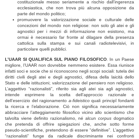
costituzionale messo seriamente a rischio dall’ingerenza
ecclesiastica, che non trova più alcuna opposizione da
parte del mondo politico;
promuovere la valorizzazione sociale e culturale delle
concezioni del mondo non religiose: non solo gli atei e gli
agnostici per i mezzi di informazione non esistono, ma
ormai è necessario far fronte al dilagare della presenza
cattolica sulla stampa e sui canali radiotelevisivi, in
particolare quelli pubblici.
L’UAAR SI QUALIFICA SUL PIANO FILOSOFICO
. In un Paese
migliore, l’UAAR non dovrebbe nemmeno esistere. Essa riunisce
infatti soci e socie che si riconoscono negli scopi sociali: tutela dei
diritti civili degli atei e degli agnostici, difesa della laicità dello
Stato e delle istituzioni; valorizzazione del pensiero non religioso.
L’aggettivo “razionalisti”, riferito sia agli atei sia agli agnostici,
intende esprimere la scelta dell’approccio razionale e
dell’esercizio del ragionamento
a-fideistico
quali principî fondanti
la ricerca e l’elaborazione. Ciò non significa necessariamente
abbracciare l’atteggiamento filosofico vicino allo scientismo che
talvolta viene definito razionalismo, né alcun
corpus
dogmatico
che pretenda di offrire spiegazioni che, anche sotto forme
pseudo-scientifiche, pretendono di essere “definitive”. L’aggettivo
“razionalisti” funge da radicale discriminante nei confronti