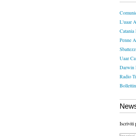
Comunic
L'uaar A
Catania 
Penne A
Sbattez
Uaar Ca
Darwin
Radio T
Bolletti
News
Iscriviti