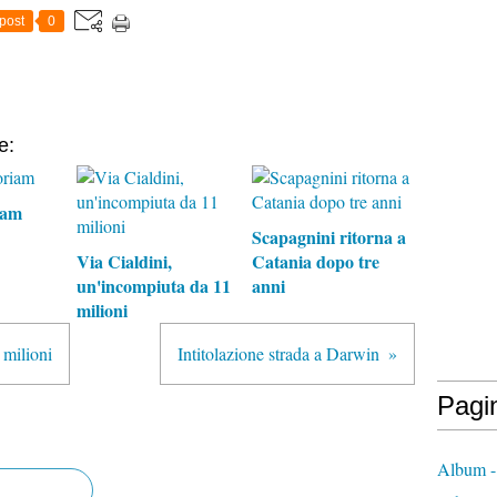
post
0
e:
iam
Scapagnini ritorna a
Via Cialdini,
Catania dopo tre
un'incompiuta da 11
anni
milioni
 milioni
Intitolazione strada a Darwin
Pagi
Album -