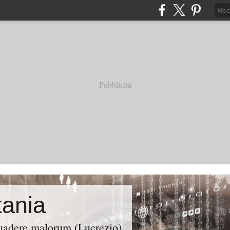
Pubblicità
ania
suadere malorum (Lucrezio)