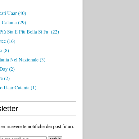
ati Uaar
(40)
 Catania
(29)
Più Sta E Più Bella Si Fa!
(22)
tee
(16)
zo
(8)
tania Nel Nazionale
(3)
 Day
(2)
re
(2)
no Uaar Catania
(1)
letter
 per ricevere le notifiche dei post futuri.