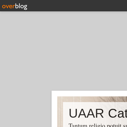
UAAR Cat
Tantum religio potuit 